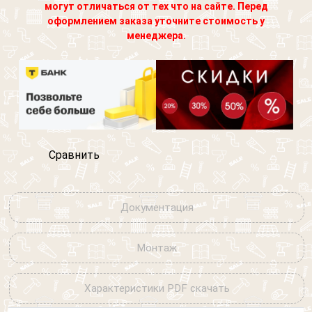
Фасад
могут отличаться от тех что на сайте. Перед
изображен "Петух"
Выберите картинку где
оформлением заказа уточните стоимость у
Другое
изображен "Петух"
менеджера.
Я согласен на обработку
персональных данных
Сравнить
Документация
Монтаж
Характеристики PDF скачать