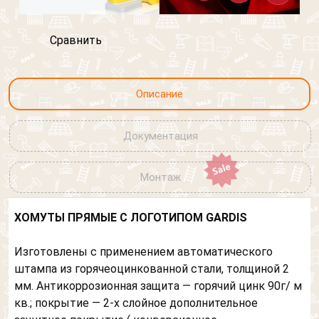
Сравнить
Обратный звонок
Обратная связь
Описание
Обратный звонок
Документация
Добавить файл
Обратная связь
Ваше сообщение
Монтаж
Что вам нужно расчитать?
Согласен на обработку персональных данных
Телефон
*
ХОМУТЫ ПРЯМЫЕ С ЛОГОТИПОМ GARDIS
Выберите файл, размер которого не превышает 3
МБ.
Выберите картинку где
Забор
Согласен на обработку персональных данных
Изготовлены с применением автоматического
изображен "Слон"
штампа из горячеоцинкованной стали, толщиной 2
Согласен на обработку персональных данных
Кровля
мм. Антикоррозионная защита — горячий цинк 90г/ м
Выберите картинку где
Фасад
кв.; покрытие — 2-х слойное дополнительное
изображен "Слон"
Выберите картинку где