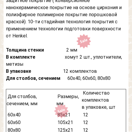
защитное покрытие ( конверсионное
Другое
изображен "Слон"
нанокерамическое покрытие на основе циркония и
Я согласен на обработку
персональных данных
полиэфирное полимерное покрытие порошковой
краской). 10-ти стадийная технология покрытия с
применением технологии подготовки поверхности
от Henkel.
Толщина стенки
2 мм
В комплекте
хомут 2 шт., уплотнители,
метизы
В упаковке
12 комплектов
Для столбов, сечением
60х40, 60х60, 80х80
Количество
Для столбов,
Размеры,
комплектов
сечением, мм
мм
в упаковке, шт
60х40
85х21
12
60х60
105х21
12
80х80
125х21
12