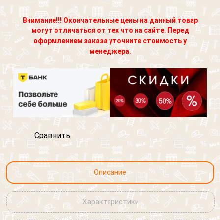
Внимание!!! Окончательные цены на данный товар
могут отличаться от тех что на сайте. Перед
оформлением заказа уточните стоимость у
менеджера.
Обратный звонок
Сравнить
Обратная связь
Описание
Обратный звонок
Добавить файл
Обратная связь
Ваше сообщение
Характеристики