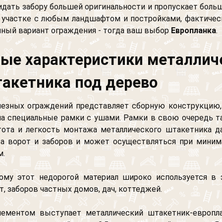
изображен "Крокодил"
Другое
идать забору большей оригинальности и пропускает больш
 участке с любым ландшафтом и постройками, фактическ
чный вариант ограждения - тогда ваш выбор
Европланка
.
ые характеристики металлич
акетника под дерево
лезных ограждений представляет сборную конструкцию,
а специальные рамки с ушами. Рамки в свою очередь т
тота и легкость монтажа металлического штакетника д
ва ворот и заборов и может осуществляться при мини
м.
ому этот недорогой материал широко используется в 
т, заборов частных домов, дач, коттеджей.
ементом выступает металлический штакетник-европл