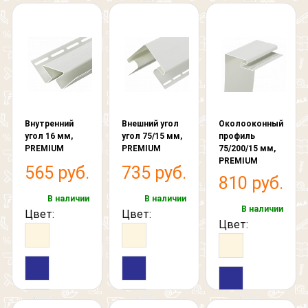
Ваше сообщение
Что вам нужно расчитать?
Согласен на обработку персональных данных
Выберите файл, размер которого не превышает 3
МБ.
Выберите картинку где
Забор
Согласен на обработку персональных данных
изображен "Слон"
Согласен на обработку персональных данных
Кровля
Внутренний
Внешний угол
Околооконный
Выберите картинку где
угол 16 мм,
угол 75/15 мм,
профиль
Фасад
изображен "Слон"
PREMIUM
PREMIUM
75/200/15 мм,
Выберите картинку где
PREMIUM
Другое
565 руб.
735 руб.
изображен "Слон"
810 руб.
В наличии
В наличии
В наличии
Цвет:
Цвет:
Цвет: