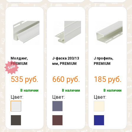
Молдинг,
J-фаска 203/13
J профиль,
PREMIUM
мм, PREMIUM
PREMIUM
535 руб.
660 руб.
185 руб.
В наличии
В наличии
В наличии
Обратный звонок
Цвет:
Цвет:
Цвет:
Обратная связь
Обратный звонок
Добавить файл