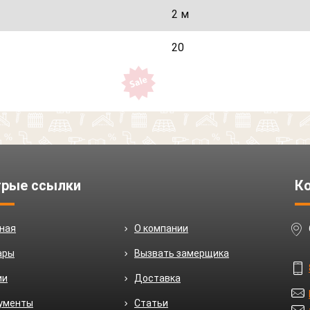
2 м
20
рые ссылки
К
вная
О компании
ары
Вызвать замерщика
ии
Доставка
ументы
Статьи