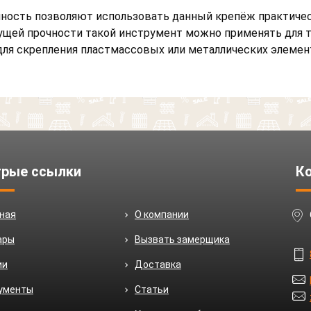
чность позволяют использовать данный крепёж практичес
ущей прочности такой инструмент можно применять для 
я скрепления пластмассовых или металлических элемен
рые ссылки
К
вная
О компании
ары
Вызвать замерщика
ии
Доставка
ументы
Статьи