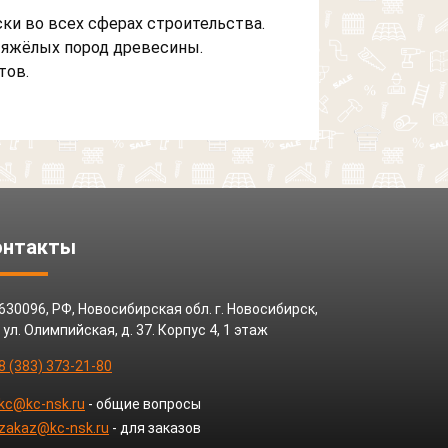
ки во всех сферах строительства.
тяжёлых пород древесины.
тов.
онтакты
630096, РФ, Новосибирская обл. г. Новосибирск,
ул. Олимпийская, д. 37. Корпус 4, 1 этаж
8 (383) 373-21-80
kc@kc-nsk.ru
- общие вопросы
zakaz@kc-nsk.ru
- для заказов