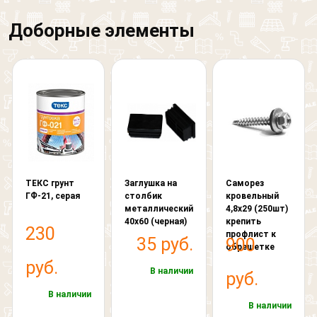
Фасад
изображен "Крокодил"
Выберите картинку где
Доборные элементы
Другое
изображен "Крокодил"
Я согласен на обработку
персональных данных
ТЕКС грунт
Заглушка на
Саморез
ГФ-21, серая
столбик
кровельный
металлический
4,8х29 (250шт)
40х60 (черная)
крепить
230
профлист к
35 руб.
900
обрешетке
руб.
В наличии
руб.
В наличии
В наличии