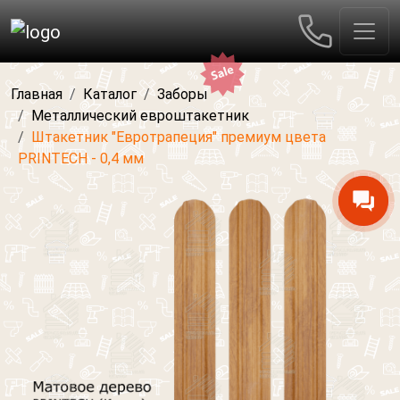
Главная
Каталог
Заборы
Металлический евроштакетник
Штакетник "Евротрапеция" премиум цвета
PRINTECH - 0,4 мм