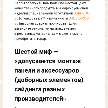
Чтобы облегчить вам поиск по-настоящему
качественного продукта, мы маркируем свои
изделия специальными логотипами
SUNPROOF
GL
(стойкость к УФ-излучению) и
SHOCKPROOF
GL
(высокая ударная прочность). Если
вы видите эти значки на упаковке или
в рекламных материалах — можете смело
Обратный звонок
приобретать товар.
Обратная связь
Шестой миф —
Обратный звонок
«допускается монтаж
Добавить файл
панели и аксессуаров
Ваше сообщение
(доборных элементов)
Что вам нужно расчитать?
Согласен на обработку персональных данных
сайдинга разных
Выберите файл, размер которого не превышает 3
МБ.
производителей»
Выберите картинку где
Забор
Согласен на обработку персональных данных
изображен "Петух"
Согласен на обработку персональных данных