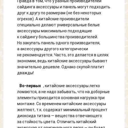
Кровля
Правда в том, что у разных производителей
Выберите картинку где
сайдинга аксессуары и панель могут подходить
Фасад
изображен "Петух"
друг к другу по размерам (не без некоторых
Выберите картинку где
огрехов). А китайские производители
Другое
изображен "Петух"
специально делают универсальные белые
аксессуары максимально подходящие
к сайдингу большинства производителей.
Но закупать панель одного производителя,
а аксессуары другого категорически
не рекомендуется. Часто, это делается в целях
экономии, ведь китайские аксессуары бывают
значительно дешевле. Однако скупой платит
дважды!
Во-первых
, китайские аксессуары легко
ломаются, а не надо забывать, что на доборные
элементы приходится основная нагрузка при
монтаже. Со временем китайские аксессуары
желтеют, т.к. содержат минимальный процент
диоксида титана — вещества отвечающего
за стойкость цвета. Отличить китайский
аксессуар от оригинального легко — он будет