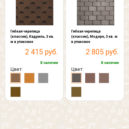
Обратный звонок
Гибкая черепица
Гибкая черепица
Обратная связь
(классик), Кадриль, 3 кв.
(классик), Модерн, 3 кв. м
м в упаковке
в упаковке
Обратный звонок
2 415 руб.
2 805 руб.
Добавить файл
В наличии
В наличии
Ваше сообщение
Цвет:
Цвет:
Что вам нужно расчитать?
Согласен на обработку персональных данных
Выберите файл, размер которого не превышает 3
МБ.
Выберите картинку где
Забор
Согласен на обработку персональных данных
изображен "Крокодил"
Согласен на обработку персональных данных
Кровля
Выберите картинку где
Фасад
изображен "Крокодил"
Выберите картинку где
Другое