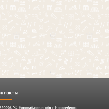
онтакты
630096, РФ, Новосибирская обл. г. Новосибирск,