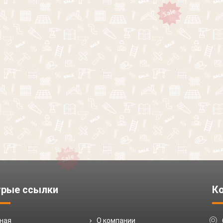
рые ссылки
К
вная
О компании