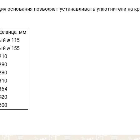
ия основания позволяет устанавливать уплотнители на кр
фланца, мм
й ⌀ 115
й ⌀ 155
210
280
280
310
364
420
600