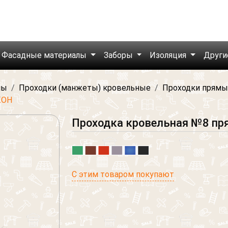
Фасадные материалы
Заборы
Изоляция
Други
лы
Проходки (манжеты) кровельные
Проходки прямые
КОН
Проходка кровельная №8 п
С этим товаром покупают