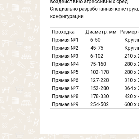
воздействию агрессивных сред.
Специально разработанная конструкц
конфигурации.
Проходка
Диаметр, мм
Размер 
Прямая №1
6-50
Круглы
Прямая №2
45-75
Круглы
Прямая №3
6-102
210 х 
Прямая №4
75-160
280 х 
Прямая №5
102-178
280 х 
Прямая №6
127-228
310 х 
Прямая №7
152-280
364 х 
Прямая №8
178-330
420 х 
Прямая №9
254-502
600 х 