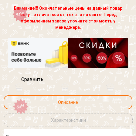
изображен "Петух"
Внимание!!! Окончательные цены на данный товар
Согласен на обработку персональных данных
Кровля
могут отличаться от тех что на сайте. Перед
Выберите картинку где
Фасад
оформлением заказа уточните стоимость у
изображен "Петух"
Выберите картинку где
менеджера.
Другое
изображен "Петух"
Я согласен на обработку
персональных данных
Сравнить
Описание
Характеристики