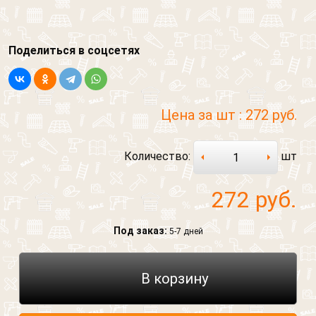
Поделиться в соцсетях
Цена за шт :
272 руб.
Обратный звонок
Количество:
шт
Обратная связь
272
руб.
Обратный звонок
Добавить файл
Обратная связь
Под заказ:
5-7 дней
Ваше сообщение
Что вам нужно расчитать?
В корзину
Согласен на обработку персональных данных
Телефон
*
Выберите файл, размер которого не превышает 3
МБ.
Выберите картинку где