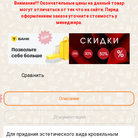
Согласен на обработку персональных данных
Кровля
Внимание!!! Окончательные цены на данный товар
Выберите картинку где
могут отличаться от тех что на сайте. Перед
Фасад
изображен "Слон"
оформлением заказа уточните стоимость у
Выберите картинку где
Другое
менеджера.
изображен "Слон"
Я согласен на обработку
персональных данных
Сравнить
Описание
Документация
Для придания эстетического вида кровельным