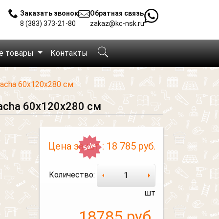
Заказать звонок
Обратная связь
8 (383) 373-21-80
zakaz@kc-nsk.ru
е товары
Контакты
acha 60х120х280 см
acha 60х120х280 см
Цена за шт :
18 785 руб.
Количество:
шт
18785
руб.