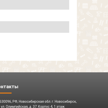
онтакты
630096, РФ, Новосибирская обл. г. Новосибирск,
ул. Олимпийская, д. 37. Корпус 4, 1 этаж