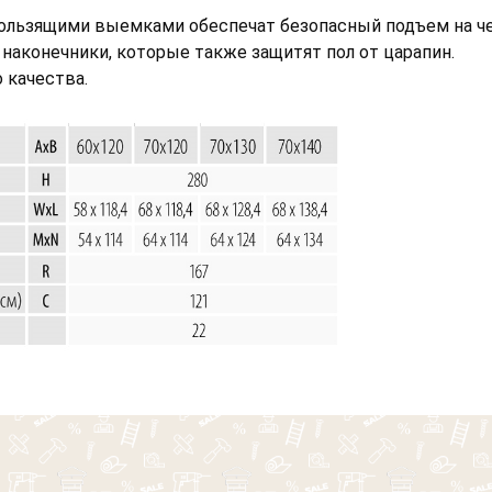
изображен "Кот"
Согласен на обработку персональных данных
кользящими выемками обеспечат безопасный подъем на ч
Кровля
Выберите картинку где
наконечники, которые также защитят пол от царапин.
Фасад
Выберите картинку где
изображен "Кот"
 качества.
изображен "Кот"
Другое
Я согласен на обработку
персональных данных