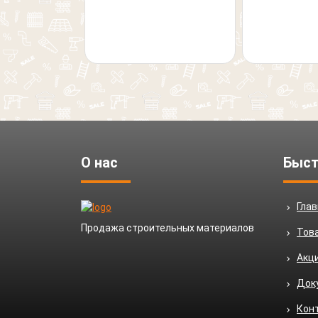
О нас
Быст
Гла
Продажа строительных материалов
Тов
Акц
Док
Кон