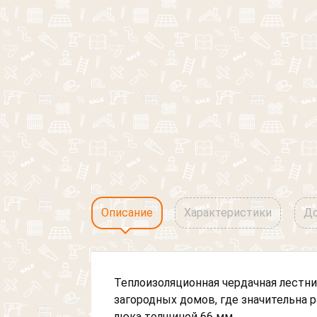
Описание
Характеристики
До
Теплоизоляционная чердачная лестн
загородных домов, где значительна
люка толщиной 66 мм.