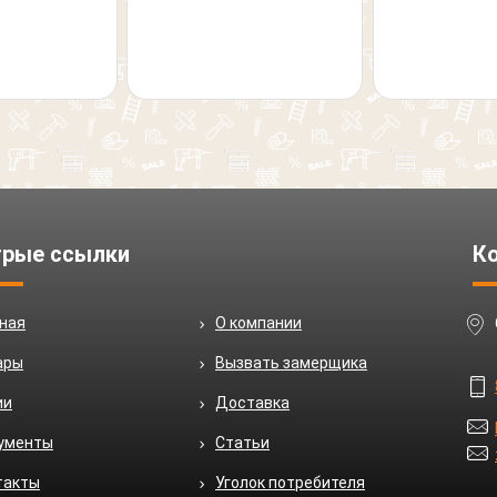
рые ссылки
К
вная
О компании
ары
Вызвать замерщика
ии
Доставка
ументы
Статьи
такты
Уголок потребителя