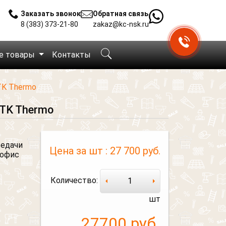
Заказать звонок
Обратная связь
8 (383) 373-21-80
zakaz@kc-nsk.ru
е товары
Контакты
TK Thermo
TK Thermo
редачи
Цена за шт :
27 700 руб.
 офис
Количество:
шт
27700
руб.