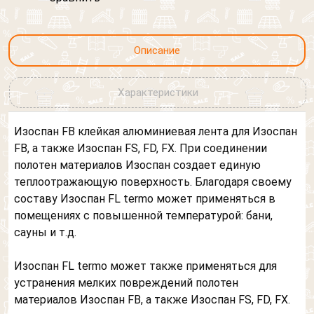
Согласен на обработку персональных данных
Кровля
Выберите картинку где
Фасад
изображен "Дом"
Выберите картинку где
Описание
Другое
изображен "Дом"
Я согласен на обработку
персональных данных
Характеристики
Изоспан FB клейкая алюминиевая лента для Изоспан
FB, а также Изоспан FS, FD, FX. При соединении
полотен материалов Изоспан создает единую
теплоотражающую поверхность. Благодаря своему
составу Изоспан FL termo может применяться в
помещениях с повышенной температурой: бани,
сауны и т.д.
Изоспан FL termo может также применяться для
устранения мелких повреждений полотен
материалов Изоспан FB, а также Изоспан FS, FD, FX.