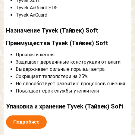
Tyvek Soft
Tyvek AirGuard SD5
Tyvek AirGuard
Назначение Tyvek (Тайвек) Soft
Преимущества Tyvek (Тайвек) Soft
Прочная и легкая
Защищает деревянные конструкции от влаги
Выдерживает сильные порывы ветра
Сокращает теплопотери на 25%
Не способствует развитию процессов гниения
Повышает срок службы утеплителя
Упаковка и хранение Tyvek (Тайвек) Soft
Обратный звонок
Обратная связь
Подробнее