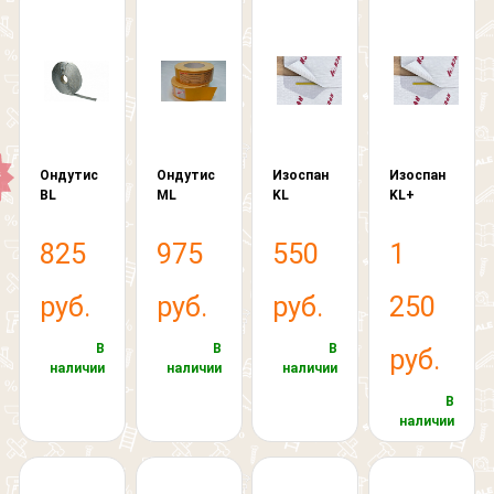
Ондутис
Ондутис
Изоспан
Изоспан
BL
ML
KL
KL+
825
975
550
1
руб.
руб.
руб.
250
Обратный звонок
Обратная связь
В
В
В
руб.
наличии
наличии
наличии
В
Обратный звонок
наличии
Добавить файл
Обратная связь
Ваше сообщение