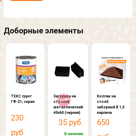
Согласен на обработку персональных данных
Кровля
Выберите картинку где
Фасад
изображен "Дом"
Выберите картинку где
Другое
изображен "Дом"
Доборные элементы
Я согласен на обработку
персональных данных
ТЕКС грунт
Заглушка на
Колпак на
ГФ-21, серая
столбик
столб
металлический
заборный В 1,5
40х60 (черная)
кирпича
230
35 руб.
650
руб.
В наличии