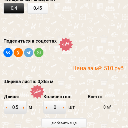
0,4
0,45
Поделиться в соцсетях
Цена за м²:
510
руб.
Ширина листа:
0,365
м
Длина:
Количество:
Всего:
м
шт
0
м²
Добавить ещё